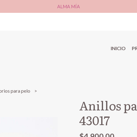
ALMA MÍA
INICIO
P
rios para pelo
Anillos pa
43017
$4.900,00