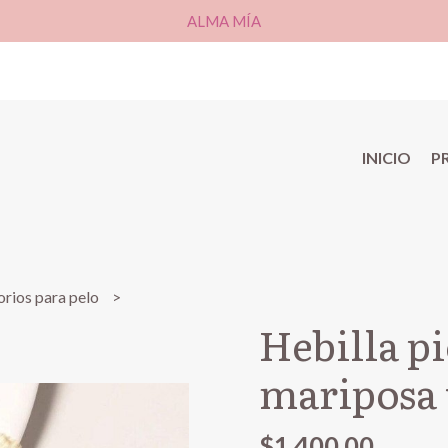
ALMA MÍA
INICIO
P
rios para pelo
Hebilla p
mariposa
$1.400,00