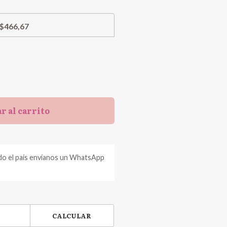
$466,67
r al carrito
do el país envíanos un WhatsApp
CALCULAR