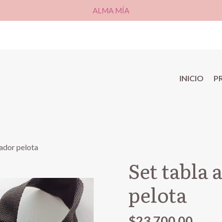
ALMA MÍA
INICIO
P
sador pelota
Set tabla 
pelota
$23.700,00