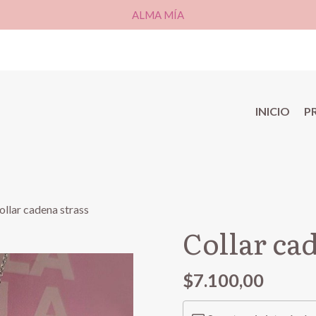
ALMA MÍA
INICIO
P
ollar cadena strass
Collar cad
$7.100,00