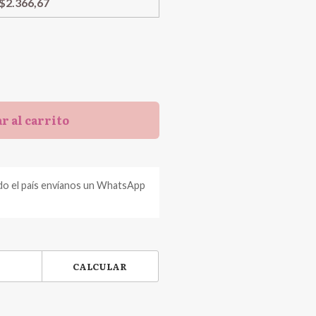
$2.366,67
r al carrito
do el país envíanos un WhatsApp
CALCULAR