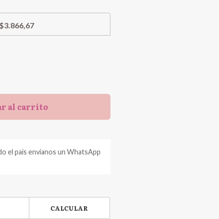
$3.866,67
r al carrito
do el país envíanos un WhatsApp
CALCULAR