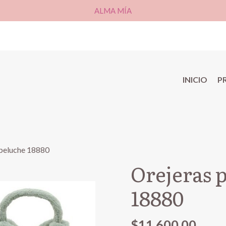
ALMA MÍA
INICIO
P
 peluche 18880
Orejeras 
18880
$11.600,00