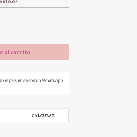
$816,67
r al carrito
do el país envíanos un WhatsApp
CALCULAR