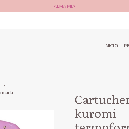
ALMA MÍA
INICIO
P
r
formada
Cartucher
kuromi
termofor