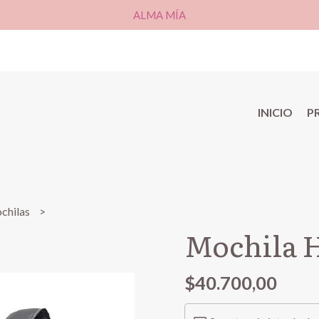
ALMA MÍA
INICIO
P
chilas
Mochila H
$40.700,00