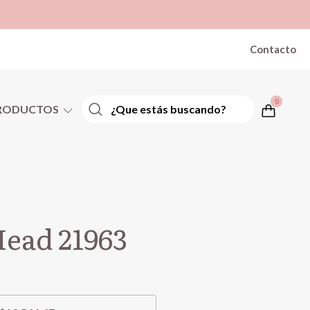
Contacto
0
RODUCTOS
ead 21963