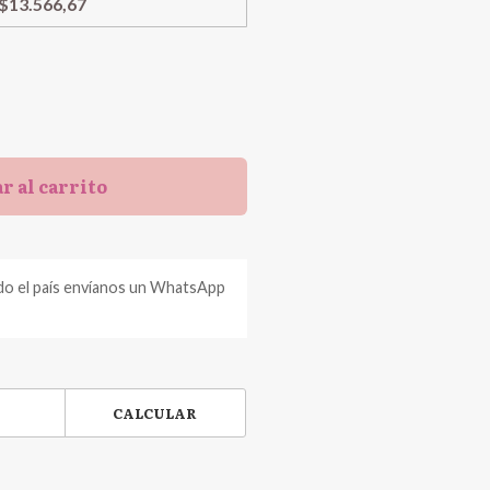
$13.566,67
r al carrito
do el país envíanos un WhatsApp
CALCULAR