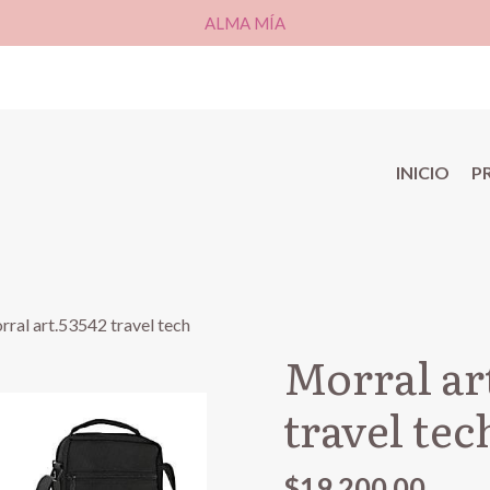
ALMA MÍA
INICIO
P
ral art.53542 travel tech
Morral ar
travel tec
$19.200,00