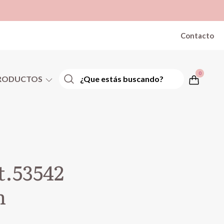
Contacto
0
RODUCTOS
t.53542
h